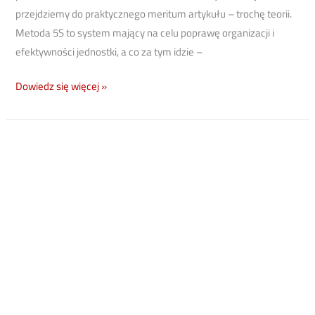
przejdziemy do praktycznego meritum artykułu – trochę teorii.
Metoda 5S to system mający na celu poprawę organizacji i
efektywności jednostki, a co za tym idzie –
Dowiedz się więcej »
Antresola
magazynowa
vs.
wózki
widłowe
[5
sposobów
na
bezpieczeństwo]