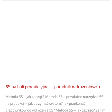
5S
na
hali
produkcyjnej
–
poradnik
wdrożeniowca
5S na hali produkcyjnej – poradnik wdrożeniowca
Metoda 5S – jak zacząć? Metoda 5S – przydatne narzędzia 5S
na produkcji – jak utrzymać system? Jak przekonać
pracowników do wdrożenia 5S? Metoda 5S – jak zacząć? Zanim