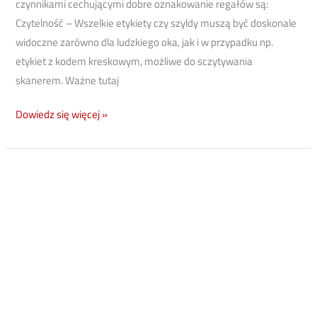
czynnikami cechującymi dobre oznakowanie regałów są:
Czytelność – Wszelkie etykiety czy szyldy muszą być doskonale
widoczne zarówno dla ludzkiego oka, jak i w przypadku np.
etykiet z kodem kreskowym, możliwe do sczytywania
skanerem. Ważne tutaj
Dowiedz się więcej »
TOP
5
NAJCZĘŚCIEJ
SPOTYKANYCH
BŁĘDÓW
NA
HALACH
MAGAZYNOWYCH