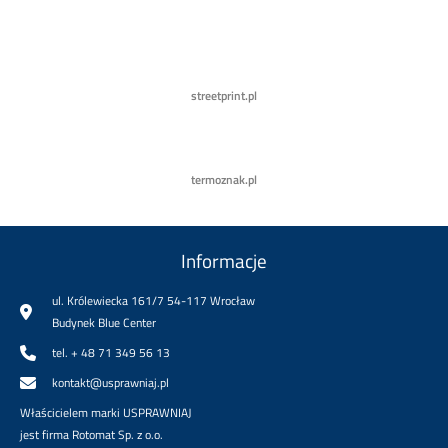
streetprint.pl
termoznak.pl
Informacje
ul. Królewiecka 161/7 54-117 Wrocław
Budynek Blue Center
tel. + 48 71 349 56 13
kontakt@usprawniaj.pl
Właścicielem marki USPRAWNIAJ
jest firma Rotomat Sp. z o.o.