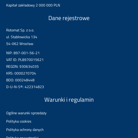
Kapitał zakładowy 2 000 000 PLN
Dane rejestrowe
Rotomat Sp. z o.o.
ul. Stabłowicka 134
54-062 Wrocław
NIP: 897-001-56-21
VAT ID: PL8970015621
REGON: 930634035
KRS: 0000270704
BDO: 000248448
D-U-N-S®: 422314823
Warunki i regulamin
Ogólne warunki sprzedaży
Polityka cookies
Polityka ochrony danych
Polityka prywatności