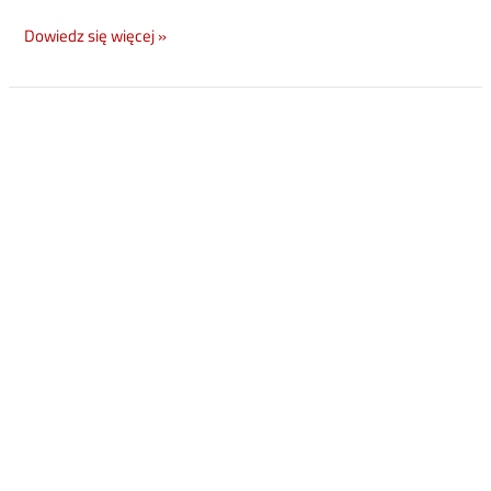
Dowiedz się więcej »
Oznakowanie
podłogowe
[PRAKTYCZNY
PRZEWODNIK]