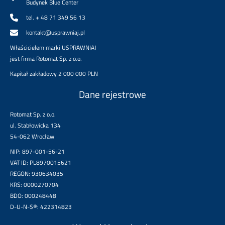
Budynek Blue Center
tel. + 48 71 349 56 13
kontakt@usprawniaj.pl
Właścicielem marki USPRAWNIAJ
jest firma Rotomat Sp. z o.o.
Kapitał zakładowy 2 000 000 PLN
Dane rejestrowe
Rotomat Sp. z o.o.
ul. Stabłowicka 134
54-062 Wrocław
NIP: 897-001-56-21
VAT ID: PL8970015621
REGON: 930634035
KRS: 0000270704
BDO: 000248448
D-U-N-S®: 422314823