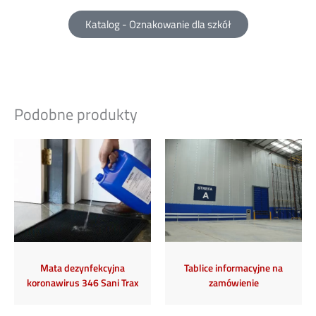
Katalog - Oznakowanie dla szkół
Podobne produkty
Mata dezynfekcyjna
Tablice informacyjne na
koronawirus 346 Sani Trax
zamówienie