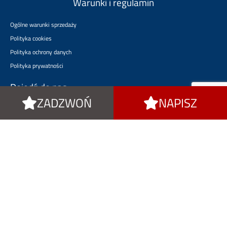
Warunki i regulamin
Ogólne warunki sprzedaży
Polityka cookies
Polityka ochrony danych
Polityka prywatności
Dojedź do nas
ZADZWOŃ
NAPISZ
rotomat.pl
satec24.pl
usprawniaj.pl
citypatron.pl
termoznak.pl