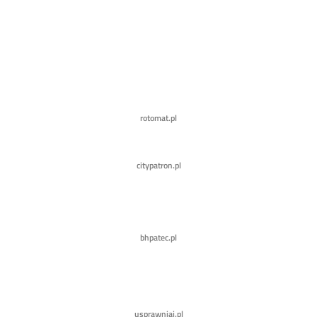
rotomat.pl
citypatron.pl
bhpatec.pl
usprawniaj.pl