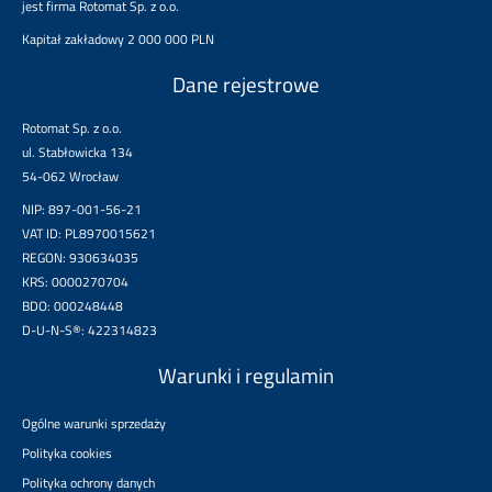
jest firma Rotomat Sp. z o.o.
Kapitał zakładowy 2 000 000 PLN
Dane rejestrowe
Rotomat Sp. z o.o.
ul. Stabłowicka 134
54-062 Wrocław
NIP: 897-001-56-21
VAT ID: PL8970015621
REGON: 930634035
KRS: 0000270704
BDO: 000248448
D-U-N-S®: 422314823
Warunki i regulamin
Ogólne warunki sprzedaży
Polityka cookies
Polityka ochrony danych