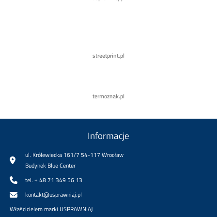
streetprint.pl
termoznak.pl
Informacje
ul. Królewiecka 161/7 54-117 Wrocław
Budynek Blue Center
tel. + 48 71 349 56 13
kontakt@usprawniaj.pl
Właścicielem marki USPRAWNIAJ