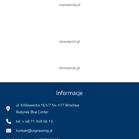
usprawniaj.pl
streetprint.pl
termoznak.pl
Informacje
ul. Królewiecka 161/7 54-117 Wrocław
Budynek Blue Center
tel. + 48 71 349 56 13
kontakt@usprawniaj.pl