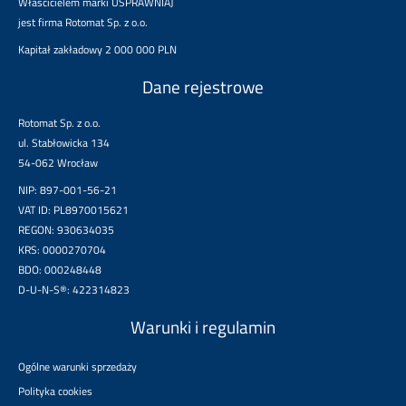
Właścicielem marki USPRAWNIAJ
jest firma Rotomat Sp. z o.o.
Kapitał zakładowy 2 000 000 PLN
Dane rejestrowe
Rotomat Sp. z o.o.
ul. Stabłowicka 134
54-062 Wrocław
NIP: 897-001-56-21
VAT ID: PL8970015621
REGON: 930634035
KRS: 0000270704
BDO: 000248448
D-U-N-S®: 422314823
Warunki i regulamin
Ogólne warunki sprzedaży
Polityka cookies