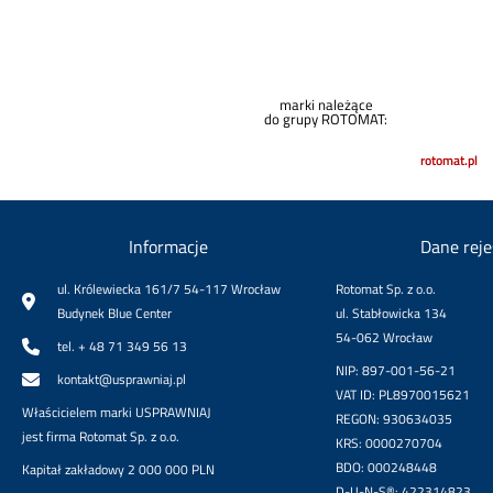
marki należące
do grupy ROTOMAT:
rotomat.pl
Informacje
Dane rej
ul. Królewiecka 161/7 54-117 Wrocław
Rotomat Sp. z o.o.
Budynek Blue Center
ul. Stabłowicka 134
54-062 Wrocław
tel. + 48 71 349 56 13
NIP: 897-001-56-21
kontakt@usprawniaj.pl
VAT ID: PL8970015621
Właścicielem marki USPRAWNIAJ
REGON: 930634035
jest firma Rotomat Sp. z o.o.
KRS: 0000270704
BDO: 000248448
Kapitał zakładowy 2 000 000 PLN
D-U-N-S®: 422314823