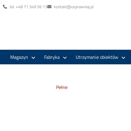
tel. +48 71 349 56 13
kontakt@usprawniaj.pl
Magazyn
Fabryka
Utrzymanie obiektów
Pełne