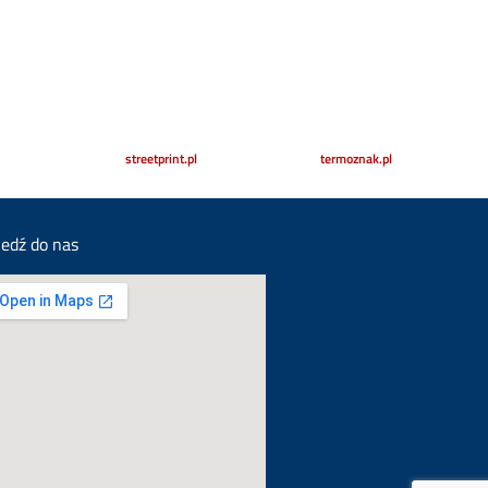
streetprint.pl
termoznak.pl
jedź do nas