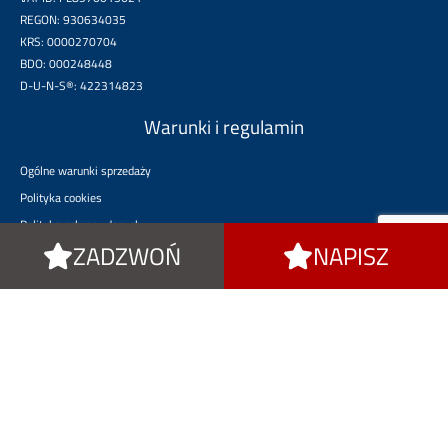
REGON: 930634035
KRS: 0000270704
BDO: 000248448
D-U-N-S®: 422314823
Warunki i regulamin
Ogólne warunki sprzedaży
Polityka cookies
Polityka ochrony danych
ZADZWOŃ
NAPISZ
Polityka prywatności
Dojedź do nas