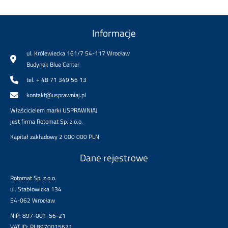
Informacje
ul. Królewiecka 161/7 54-117 Wrocław
Budynek Blue Center
tel. + 48 71 349 56 13
kontakt@usprawniaj.pl
Właścicielem marki USPRAWNIAJ
jest firma Rotomat Sp. z o.o.
Kapitał zakładowy 2 000 000 PLN
Dane rejestrowe
Rotomat Sp. z o.o.
ul. Stabłowicka 134
54-062 Wrocław
NIP: 897-001-56-21
VAT ID: PL8970015621