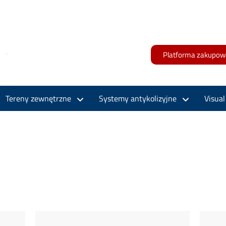
Platforma zakupow
Tereny zewnętrzne
Systemy antykolizyjne
Visua