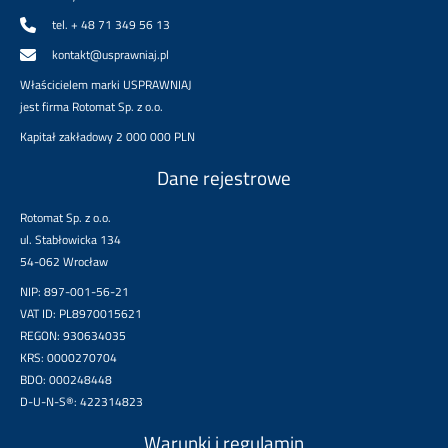
tel. + 48 71 349 56 13
kontakt@usprawniaj.pl
Właścicielem marki USPRAWNIAJ
jest firma Rotomat Sp. z o.o.
Kapitał zakładowy 2 000 000 PLN
Dane rejestrowe
Rotomat Sp. z o.o.
ul. Stabłowicka 134
54-062 Wrocław
NIP: 897-001-56-21
VAT ID: PL8970015621
REGON: 930634035
KRS: 0000270704
BDO: 000248448
D-U-N-S®: 422314823
Warunki i regulamin