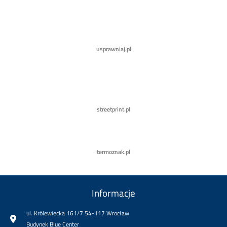
usprawniaj.pl
streetprint.pl
termoznak.pl
Informacje
ul. Królewiecka 161/7 54-117 Wrocław
Budynek Blue Center