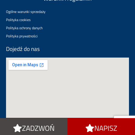
Ogólne warunki sprzedaży
Polityka cookies
Polityka ochrony danych
Polityka prywatności
Dojedź do nas
ZADZWOŃ
NAPISZ
rotomat.pl
satec24.pl
usprawniaj.pl
citypatron.pl
termoznak.pl