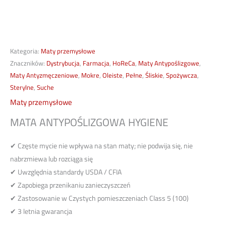
Kategoria:
Maty przemysłowe
Znaczników:
Dystrybucja
,
Farmacja
,
HoReCa
,
Maty Antypoślizgowe
,
Maty Antyzmęczeniowe
,
Mokre
,
Oleiste
,
Pełne
,
Śliskie
,
Spożywcza
,
Sterylne
,
Suche
Maty przemysłowe
MATA ANTYPOŚLIZGOWA HYGIENE
✔ Częste mycie nie wpływa na stan maty; nie podwija się, nie
nabrzmiewa lub rozciąga się
✔ Uwzględnia standardy USDA / CFIA
✔ Zapobiega przenikaniu zanieczyszczeń
✔ Zastosowanie w Czystych pomieszczeniach Class 5 (100)
✔ 3 letnia gwarancja