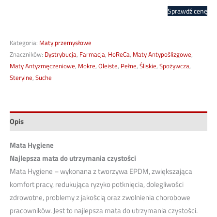
Sprawdź cenę
Kategoria:
Maty przemysłowe
Znaczników:
Dystrybucja
,
Farmacja
,
HoReCa
,
Maty Antypoślizgowe
,
Maty Antyzmęczeniowe
,
Mokre
,
Oleiste
,
Pełne
,
Śliskie
,
Spożywcza
,
Sterylne
,
Suche
Opis
Mata Hygiene
Najlepsza mata do utrzymania czystości
Mata Hygiene – wykonana z tworzywa EPDM, zwiększająca
komfort pracy, redukująca ryzyko potknięcia, dolegliwości
zdrowotne, problemy z jakością oraz zwolnienia chorobowe
pracowników. Jest to najlepsza mata do utrzymania czystości.