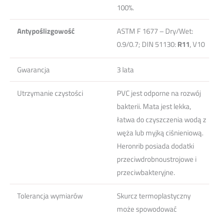
100%.
Antypoślizgowość
ASTM F 1677 – Dry/Wet:
0.9/0.7; DIN 51130:
R11
, V10
Gwarancja
3 lata
Utrzymanie czystości
PVC jest odporne na rozwój
bakterii. Mata jest lekka,
łatwa do czyszczenia wodą z
węża lub myjką ciśnieniową.
Heronrib posiada dodatki
przeciwdrobnoustrojowe i
przeciwbakteryjne.
Tolerancja wymiarów
Skurcz termoplastyczny
może spowodować