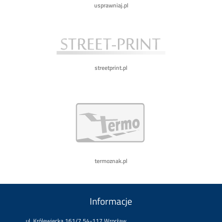
usprawniaj.pl
streetprint.pl
termoznak.pl
Informacje
ul. Królewiecka 161/7 54-117 Wrocław