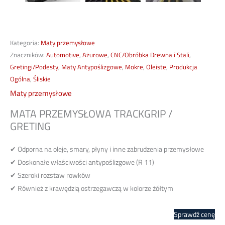
Kategoria:
Maty przemysłowe
Znaczników:
Automotive
,
Ażurowe
,
CNC/Obróbka Drewna i Stali
,
Gretingi/Podesty
,
Maty Antypoślizgowe
,
Mokre
,
Oleiste
,
Produkcja
Ogólna
,
Śliskie
Maty przemysłowe
MATA PRZEMYSŁOWA TRACKGRIP /
GRETING
✔ Odporna na oleje, smary, płyny i inne zabrudzenia przemysłowe
✔ Doskonałe właściwości antypoślizgowe (R 11)
✔ Szeroki rozstaw rowków
✔ Również z krawędzią ostrzegawczą w kolorze żółtym
Sprawdź cenę