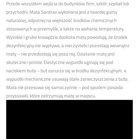
Przede wszystkim wejścia do budynków, firm, szkół, szpitali lub
przychodni. Mata Sanitrax wykonana jest z twardej gumy
naturalnej, odpornej na większość środków chemicznych
stosowanych w przemyśle, a także na wahania temperatury.
Wysokie i grube krawędzie dookoła maty powodują, że środek
dezynfekcyjny nie wypływa, a nieczystości pozostają wewnątrz
maty – nie przedostają się poza nią. Działanie maty jest
skuteczne i proste. Elastyczne wypustki uginają się pod
naciskiem buta – but zanurza się w środku dezynfekcyjnym, a
wypustki mechaniczne usuwają stałe zanieczyszczenia z buta.
Mata nie przesuwa się samoczynnie – pod spodem posiada
przyssawki, które zatrzymują matę w miejscu.