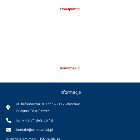
streetprint.pl
termoznak.pl
Informacje
ul. Królewiecka 161/7 54-117 Wrocław
Budynek Blue Center
tel. + 48 71 349 56 13
kontakt@usprawniaj.pl
Właścicielem marki USPRAWNIAJ