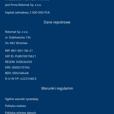
jest firma Rotomat Sp. z o.o.
Kapitał zakładowy 2 000 000 PLN
Dane rejestrowe
Rotomat Sp. z o.o.
ul. Stabłowicka 134
54-062 Wrocław
NIP: 897-001-56-21
VAT ID: PL8970015621
REGON: 930634035
KRS: 0000270704
BDO: 000248448
D-U-N-S®: 422314823
Warunki i regulamin
Ogólne warunki sprzedaży
Polityka cookies
Polityka ochrony danych