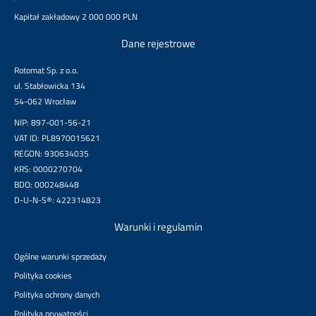
Kapitał zakładowy 2 000 000 PLN
Dane rejestrowe
Rotomat Sp. z o.o.
ul. Stabłowicka 134
54-062 Wrocław
NIP: 897-001-56-21
VAT ID: PL8970015621
REGON: 930634035
KRS: 0000270704
BDO: 000248448
D-U-N-S®: 422314823
Warunki i regulamin
Ogólne warunki sprzedaży
Polityka cookies
Polityka ochrony danych
Polityka prywatności