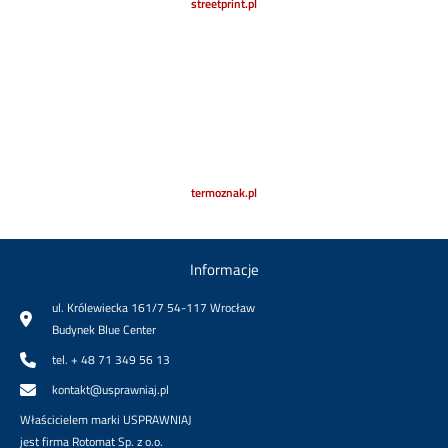
streetprint.pl
termoznak.pl
Informacje
ul. Królewiecka 161/7 54-117 Wrocław
Budynek Blue Center
tel. + 48 71 349 56 13
kontakt@usprawniaj.pl
Właścicielem marki USPRAWNIAJ
jest firma Rotomat Sp. z o.o.