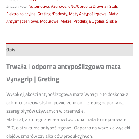
Znaczników:
Automotive
,
Ażurowe
,
CNC/Obróbka Drewna i Stali
,
Elektroizolacyjne
,
Gretingi/Podesty
,
Maty Antypoślizgowe
,
Maty
Antyzmęczeniowe
,
Modułowe
,
Mokre
,
Produkcja Ogólna
,
Śliskie
Opis
Trwała i odporna antypoślizgowa mata
Vynagrip | Greting
Wysokiej jakości antypoślizogowa mata Vynagrip to doskonała
ochrona przeciw śliskim powierzchniom. Greting odporny na
szereg płynów używanych w przemyśle.
Materiał, z którego została wytworzona mata to nieporowate
PVC, o strukturze antypoślizgowej. Odporna na wszelkie wycieki
olejów, smarów czy alkaidów produkcyjnych.