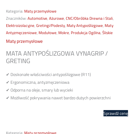
Kategoria:
Maty przemysłowe
Znaczników:
Automotive
,
Ażurowe
,
CNC/Obróbka Drewna i Stali
,
Elektroizolacyjne
,
Gretingi/Podesty
,
Maty Antypoślizgowe
,
Maty
Antyzmęczeniowe
,
Modułowe
,
Mokre
,
Produkcja Ogólna
,
Śliskie
Maty przemysłowe
MATA ANTYPOŚLIZGOWA VYNAGRIP /
GRETING
✔ Doskonałe właściwości antypoślizgowe (R11)
✔ Ergonomiczna, antyzmęczeniowa
✔ Odporna na oleje, smary lub wycieki
✔ Możliwość pokrywania nawet bardzo dużych powierzchni
Sprawdź cenę
Kategoria:
Maty przemysłowe