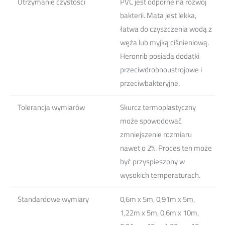
Utrzymanie czystości
PVC jest odporne na rozwój
bakterii. Mata jest lekka,
łatwa do czyszczenia wodą z
węża lub myjką ciśnieniową.
Heronrib posiada dodatki
przeciwdrobnoustrojowe i
przeciwbakteryjne.
Tolerancja wymiarów
Skurcz termoplastyczny
może spowodować
zmniejszenie rozmiaru
nawet o 2%. Proces ten może
być przyspieszony w
wysokich temperaturach.
Standardowe wymiary
0,6m x 5m, 0,91m x 5m,
1,22m x 5m, 0,6m x 10m,